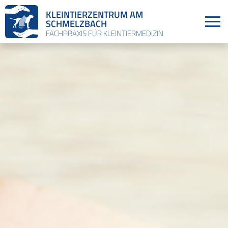
KLEINTIERZENTRUM AM
SCHMELZBACH
FACHPRAXIS FÜR KLEINTIERMEDIZIN