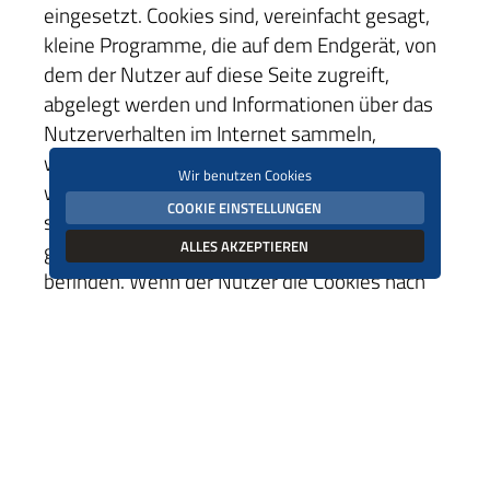
eingesetzt. Cookies sind, vereinfacht gesagt,
kleine Programme, die auf dem Endgerät, von
dem der Nutzer auf diese Seite zugreift,
abgelegt werden und Informationen über das
Nutzerverhalten im Internet sammeln,
weiterleiten und auswerten. Diese Cookies
Wir benutzen Cookies
werden nicht vom Herausgeber dieser Seite,
COOKIE EINSTELLUNGEN
sondern auf den Servern eines Dritten
ALLES AKZEPTIEREN
gespeichert, die sich zudem außerhalb der EU
befinden. Wenn der Nutzer die Cookies nach
Beenden der Session nicht in seinem
benutzten Browser löscht, kann anhand dieser
Cookies u. a. später erkannt werden, dass der
Nutzer diese Seite bereits zuvor besucht hat.
Dadurch werden auch die vormals
vorgenommenen Nutzereinstellungen
bezüglich der Webseite wieder hergestellt