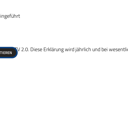
eingeführt
der BITV 2.0. Diese Erklärung wird jährlich und bei wesentl
PTIEREN
staltung unserer Website auffallen, wenden Sie sich bitte an