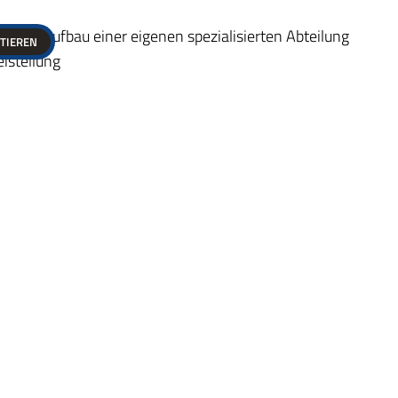
w. zum Aufbau einer eigenen spezialisierten Abteilung
PTIEREN
eistellung
 geregelter Freizeitausgleich